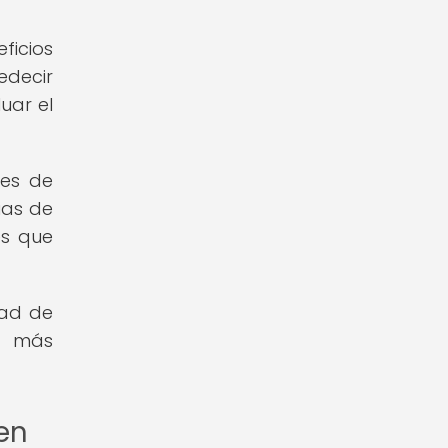
ficios
edecir
uar el
res de
ias de
es que
dad de
es más
en