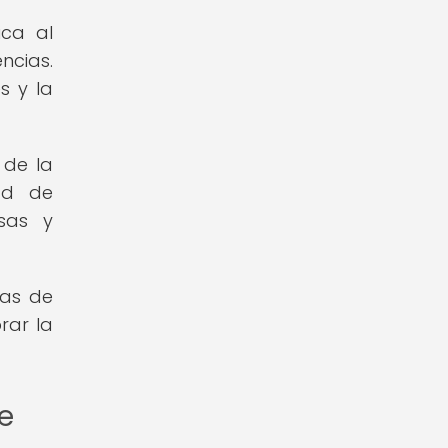
ica al
ncias.
s y la
 de la
dad de
sas y
mas de
rar la
de