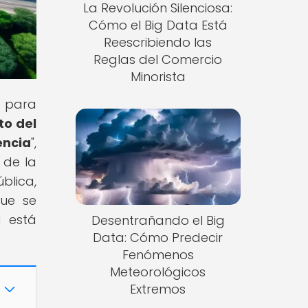
La Revolución Silenciosa:
Cómo el Big Data Está
Reescribiendo las
Reglas del Comercio
Minorista
n para
to del
encia
",
 de la
blica,
que se
a está
Desentrañando el Big
Data: Cómo Predecir
Fenómenos
Meteorológicos
Extremos