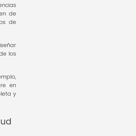
ncias
nen de
ros de
iseñar
de los
emplo,
bre en
leta y
lud