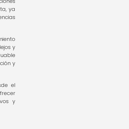
ciones
ta, ya
ncias
miento
ejos y
luable
ción y
sde el
frecer
ivos y