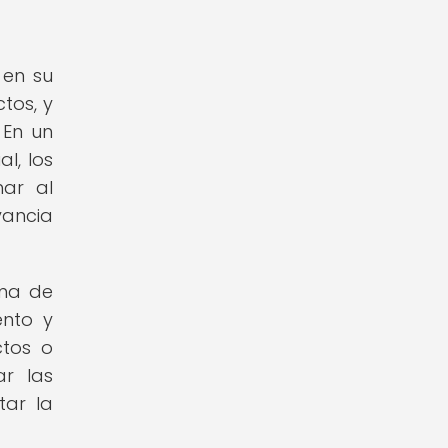
 en su
tos, y
 En un
l, los
ar al
vancia
oma de
ento y
ctos o
ar las
tar la