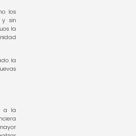
mo los
 y sin
uos la
unidad
ado la
nuevas
o a la
nciera
 mayor
alizar