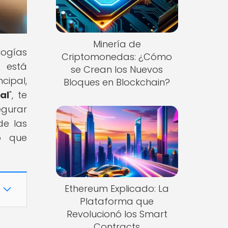
Minería de
logías
Criptomonedas: ¿Cómo
 está
se Crean los Nuevos
cipal,
Bloques en Blockchain?
al
", te
egurar
de las
o que
Ethereum Explicado: La
Plataforma que
Revolucionó los Smart
Contracts