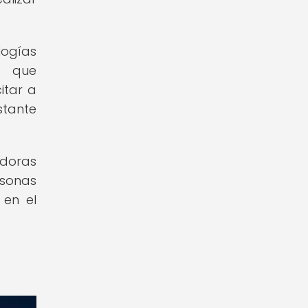
logías
s que
itar a
stante
adoras
rsonas
 en el