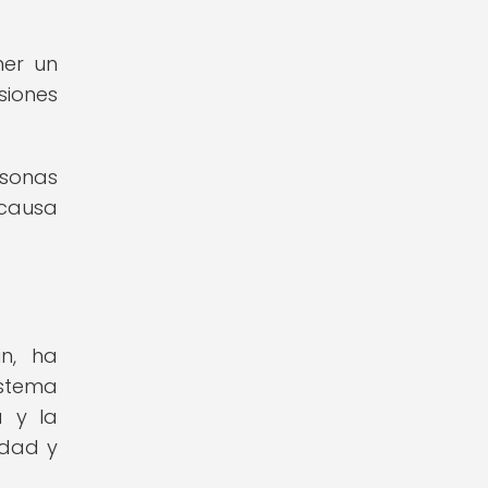
ner un
siones
rsonas
 causa
in, ha
istema
a y la
idad y