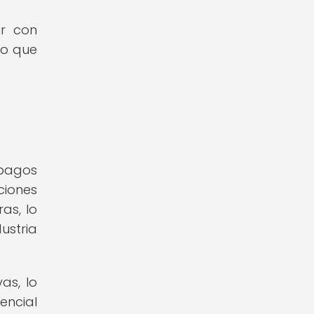
ir con
lo que
opagos
ciones
as, lo
ustria
as, lo
encial