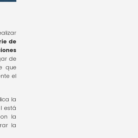
alizar
rie de
ciones
gar de
te que
nte el
ica la
l está
con la
rar la