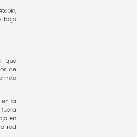
tcoin,
e bajo
ad que
nos de
ermite
 en la
 fuera
ajo en
la red