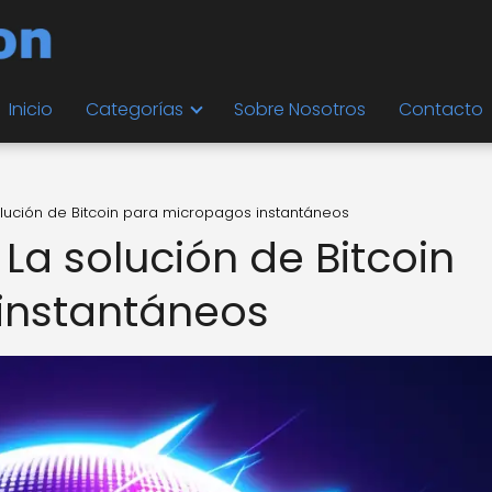
Inicio
Categorías
Sobre Nosotros
Contacto
solución de Bitcoin para micropagos instantáneos
 La solución de Bitcoin
instantáneos