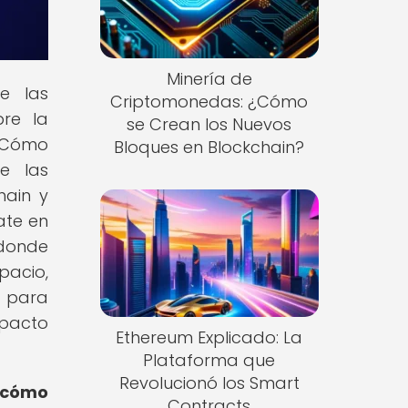
Minería de
e las
Criptomonedas: ¿Cómo
bre la
se Crean los Nuevos
 ¿Cómo
Bloques en Blockchain?
e las
hain y
ate en
 donde
pacio,
n para
mpacto
Ethereum Explicado: La
Plataforma que
Revolucionó los Smart
r cómo
Contracts