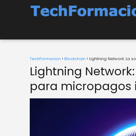
TechFormacion
Blockchain
Lightning Network: La 
Lightning Network:
para micropagos 