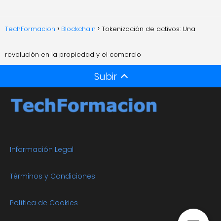
TechFormacion
Blockchain
Tokenización de activos: Una
revolución en la propiedad y el comercio
Subir
Información Legal
Términos y Condiciones
Política de Cookies