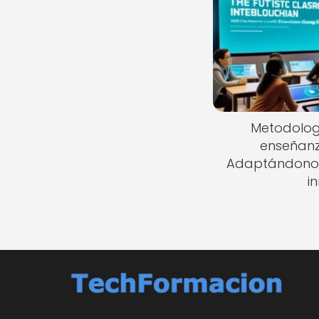
Metodologí
enseñanz
Adaptándonos 
i