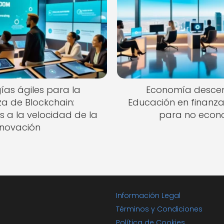
as ágiles para la
Economía descen
a de Blockchain:
Educación en finanza
a la velocidad de la
para no econ
nnovación
Información Legal
Términos y Condiciones
Política de Cookies