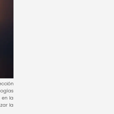
ección
logías
 en la
zar la