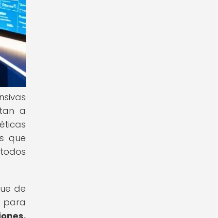
nsivas
ntan a
éticas
os que
 todos
que de
d para
iones,