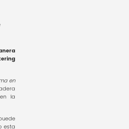
e
anera
tering
rma en
dadera
en la
 puede
o esta