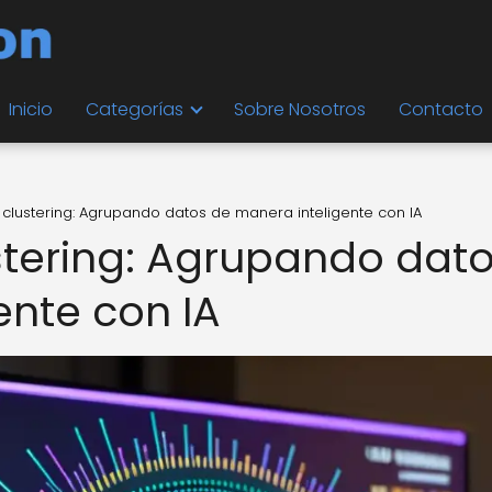
Inicio
Categorías
Sobre Nosotros
Contacto
 clustering: Agrupando datos de manera inteligente con IA
stering: Agrupando dat
ente con IA