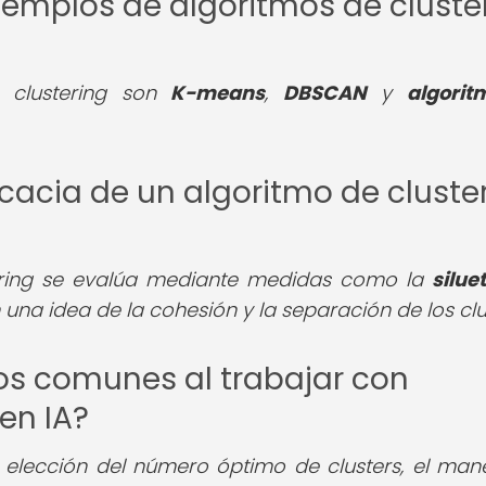
jemplos de algoritmos de cluste
 clustering son
K-means
,
DBSCAN
y
algori
icacia de un algoritmo de cluste
tering se evalúa mediante medidas como la
silue
una idea de la cohesión y la separación de los clu
íos comunes al trabajar con
en IA?
 elección del número óptimo de clusters, el man