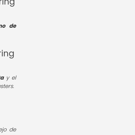
ring
tmo de
ring
ta
y el
sters.
ejo de