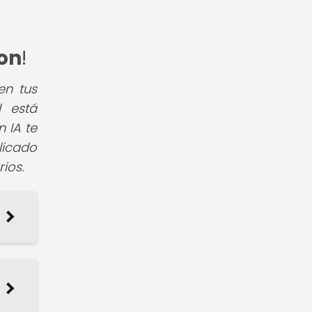
on
!
en tus
l está
 IA te
licado
ios.