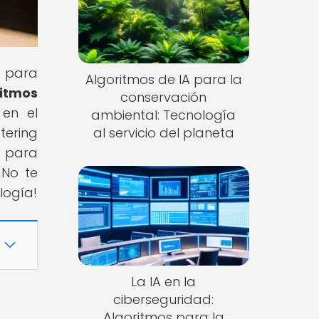
n para
Algoritmos de IA para la
ritmos
conservación
 en el
ambiental: Tecnología
tering
al servicio del planeta
e para
¡No te
logía!
La IA en la
ciberseguridad:
Algoritmos para la