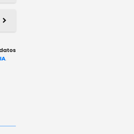
 datos
IA
.