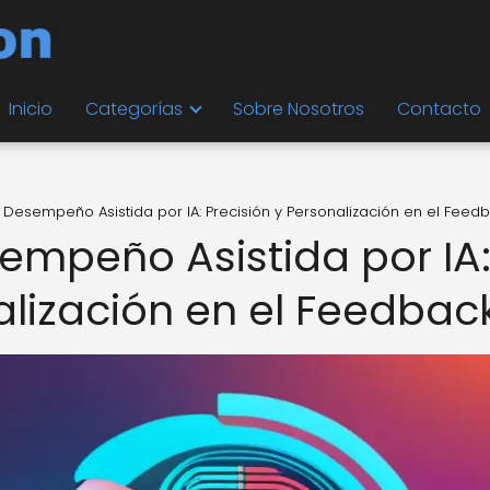
Inicio
Categorías
Sobre Nosotros
Contacto
 Desempeño Asistida por IA: Precisión y Personalización en el Feed
empeño Asistida por IA
alización en el Feedbac