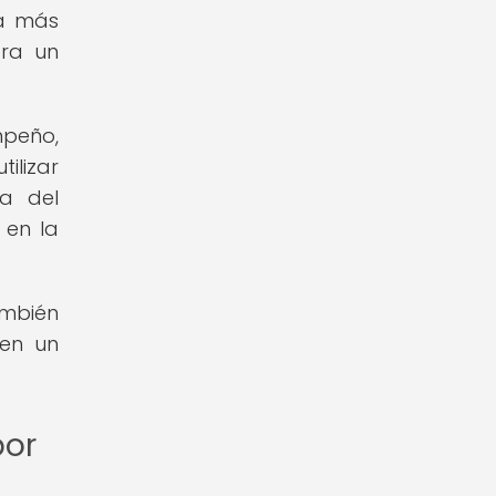
ra más
ara un
mpeño,
ilizar
va del
 en la
ambién
 en un
por