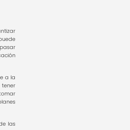
ntizar
 puede
pasar
cación
e a la
 tener
tomar
planes
de las