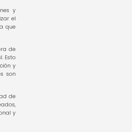
ones y
zar el
da que
ora de
. Esto
ción y
es son
dad de
eados,
onal y