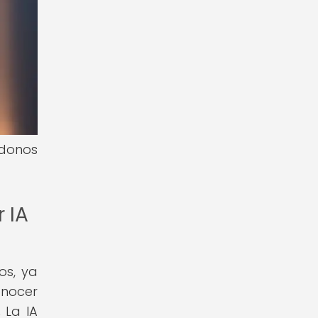
ndonos
 IA
os, ya
onocer
.
La IA