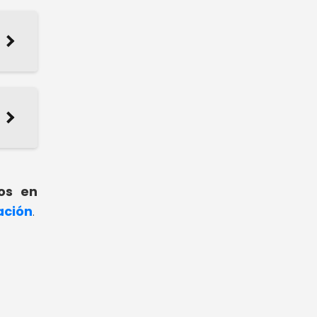
os en
ación
.