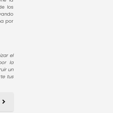
de los
oyando
ha por
zar el
por la
uir un
te tus