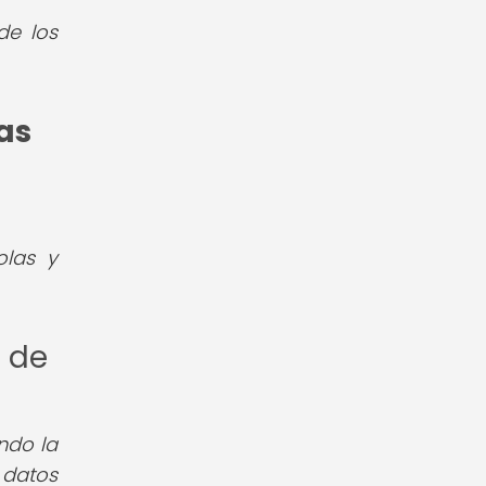
de los
as
olas y
n de
ndo la
 datos