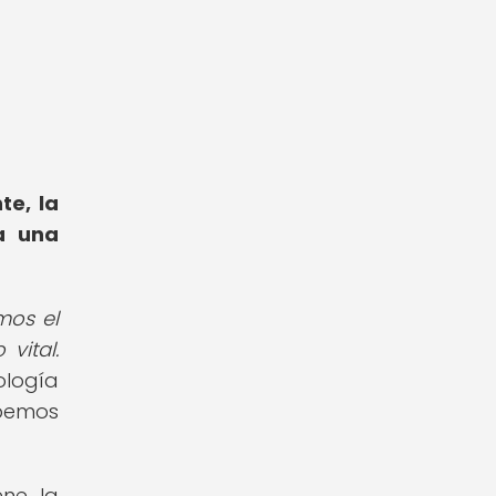
e, la
a una
mos el
vital.
ología
ebemos
ene la