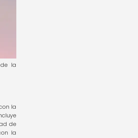
 de la
con la
ncluye
dad de
con la