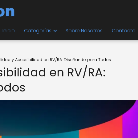
Inicio
Categorías
Sobre Nosotros
Contacto
lidad y Accesibilidad en RV/RA: Diseñando para Todos
ibilidad en RV/RA:
odos