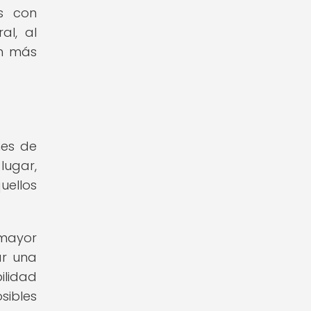
s con
al, al
ón más
nes de
lugar,
uellos
 mayor
ar una
ilidad
sibles