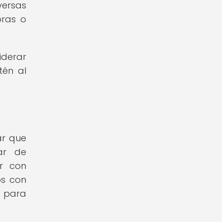
ersas
oras o
iderar
tén al
ar que
ar de
ar con
os con
a para