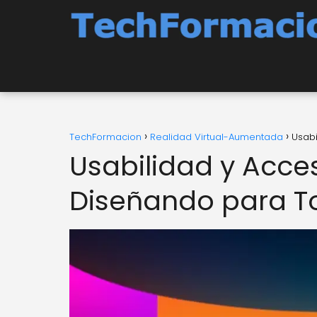
TechFormacion
Realidad Virtual-Aumentada
Usabi
Usabilidad y Acces
Diseñando para T