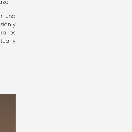
azo.
ar una
sión y
ra los
tual y