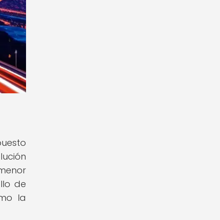
puesto
lución
 menor
llo de
omo la