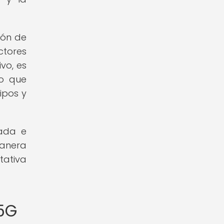
ión de
ctores
vo, es
lo que
ipos y
tada e
manera
tativa
 5G