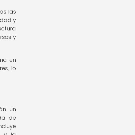
as las
idad y
uctura
rsos y
rma en
es, lo
rán un
ada de
ncluye
) y la