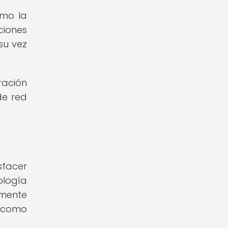
omo la
ciones
su vez
ración
de red
sfacer
ología
amente
, como