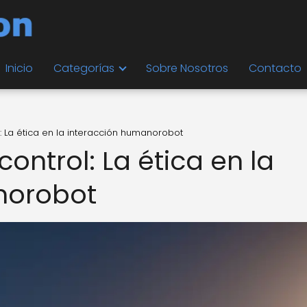
Inicio
Categorías
Sobre Nosotros
Contacto
: La ética en la interacción humanorobot
ontrol: La ética en la
norobot