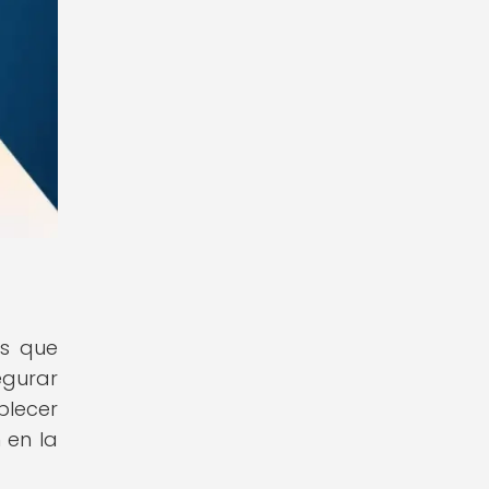
es que
egurar
blecer
 en la