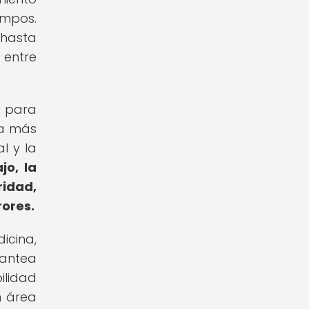
ampos.
 hasta
 entre
s para
ra más
l y la
jo, la
ridad,
rores.
icina,
lantea
ilidad
n área