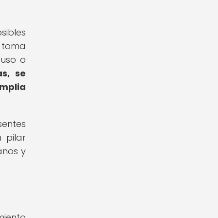
sibles
a toma
 uso o
s, se
amplia
sentes
 pilar
anos y
miento