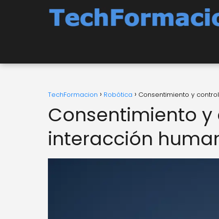
TechFormacion
Robótica
Consentimiento y control
Consentimiento y c
interacción huma