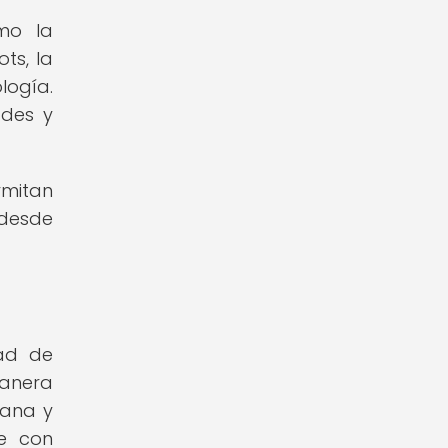
mo la
ts, la
logía.
ades y
rmitan
 desde
dad de
manera
iana y
se con