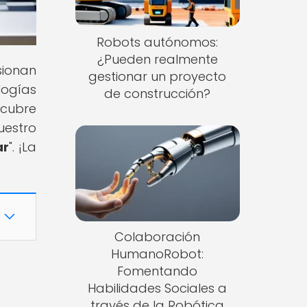
Robots autónomos:
¿Pueden realmente
sionan
gestionar un proyecto
logías
de construcción?
scubre
uestro
ar
". ¡La
Colaboración
HumanoRobot:
Fomentando
Habilidades Sociales a
través de la Robótica