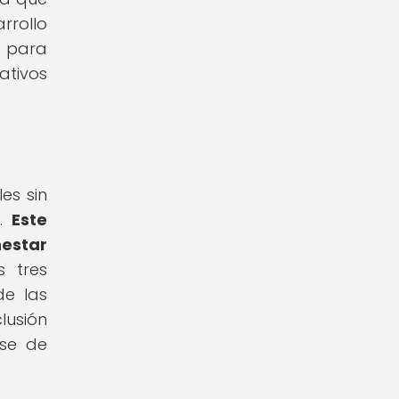
rrollo
s para
ativos
es sin
s.
Este
nestar
s tres
de las
lusión
rse de