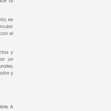
uce al
to, es
rcular
con el
ctos y
tar un
rales,
ción y
ble. A