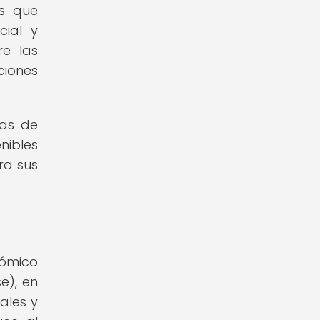
as que
cial y
re las
ciones
cas de
nibles
ra sus
ómico
e), en
ales y