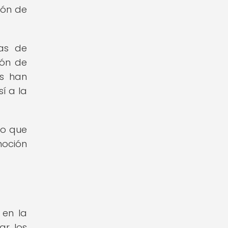
ión de
eas de
ión de
os han
í a la
no que
moción
 en la
ar los