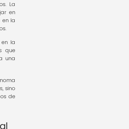
os. La
jar en
 en la
os.
 en la
os que
 a una
tónoma
s, sino
ios de
al