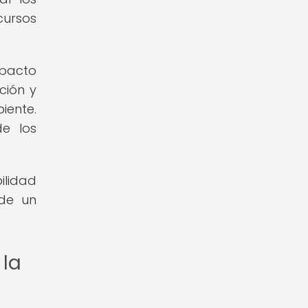
cursos
mpacto
ción y
iente.
e los
ilidad
 de un
 la