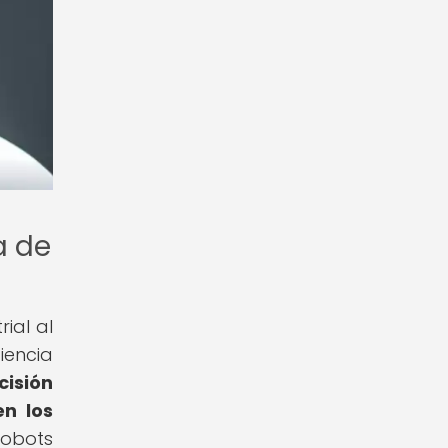
a de
ial al
iencia
isión
en los
robots