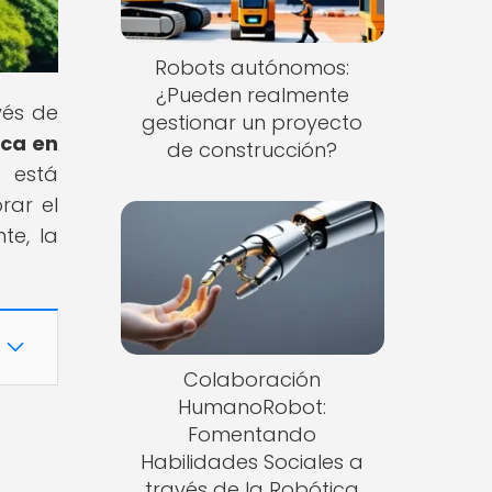
Robots autónomos:
¿Pueden realmente
vés de
gestionar un proyecto
ica en
de construcción?
a está
rar el
te, la
Colaboración
HumanoRobot:
Fomentando
Habilidades Sociales a
través de la Robótica