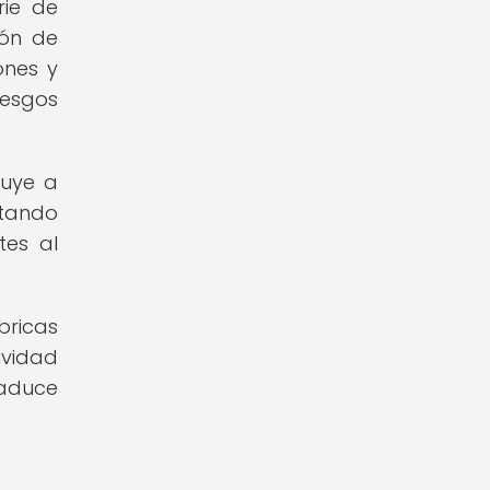
rie de
ión de
ones y
iesgos
buye a
itando
tes al
bricas
ividad
raduce