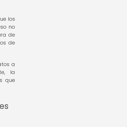
ue los
eso no
ura de
nos de
atos a
te, la
os que
es