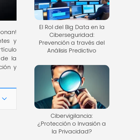
El Rol del Big Data en la
ionan!
Ciberseguridad:
ntes y
Prevención a través del
tículo
Análisis Predictivo
 de la
ción y
Cibervigilancia:
¿Protección o Invasión a
la Privacidad?