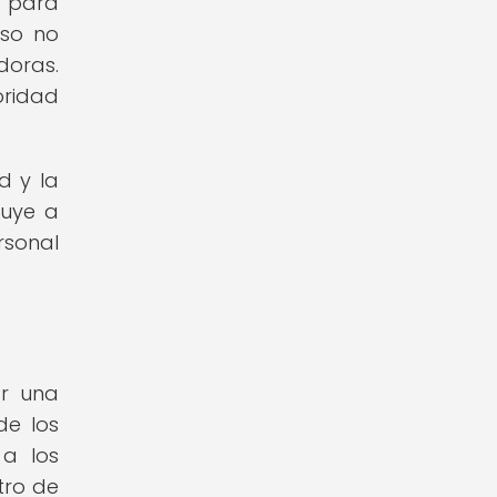
o para
eso no
doras.
oridad
d y la
buye a
rsonal
ar una
de los
 a los
tro de