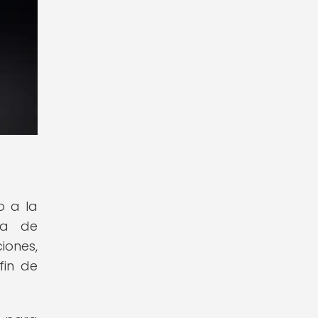
o a la
za de
iones,
fin de