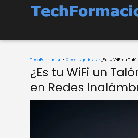
TechFormacion
Ciberseguridad
¿Es tu WiFi un Ta
¿Es tu WiFi un Tal
en Redes Inalámbr