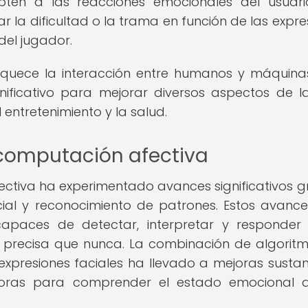
pten a las reacciones emocionales del usuari
r la dificultad o la trama en función de las expre
del jugador.
iquece la interacción entre humanos y máquinas
nificativo para mejorar diversos aspectos de l
 entretenimiento y la salud.
 computación afectiva
fectiva ha experimentado avances significativos g
ificial y reconocimiento de patrones. Estos avanc
apaces de detectar, interpretar y responder
recisa que nunca. La combinación de algorit
 expresiones faciales ha llevado a mejoras sustan
ras para comprender el estado emocional d