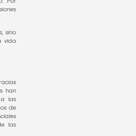
o. Por
siones
, sino
a vida
racias
es han
 a las
mos de
ciales
e las