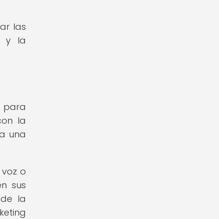
ar las
n y la
l para
con la
 a una
 voz o
en sus
 de la
keting