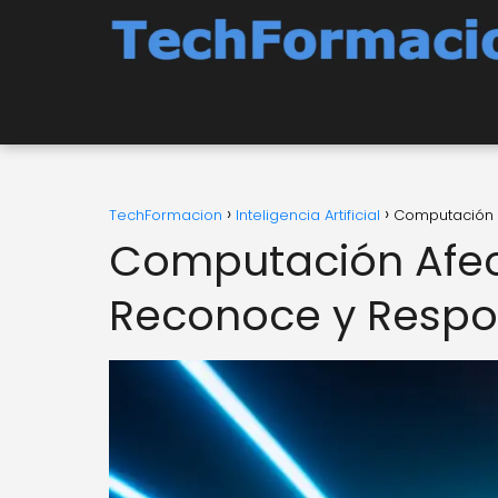
TechFormacion
Inteligencia Artificial
Computación 
Computación Afect
Reconoce y Resp