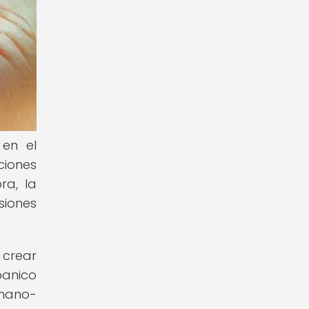
 en el
ciones
ra, la
siones
 crear
banico
umano-