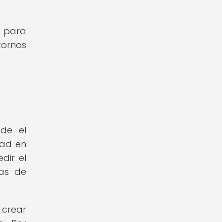
e para
ornos
sde el
dad en
dir el
ias de
 crear