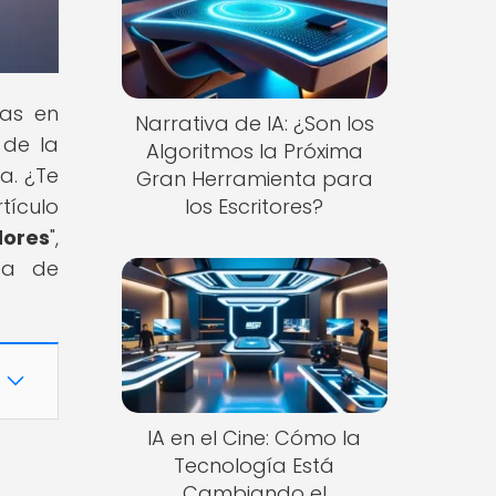
ias en
Narrativa de IA: ¿Son los
 de la
Algoritmos la Próxima
a. ¿Te
Gran Herramienta para
tículo
los Escritores?
dores
",
ica de
IA en el Cine: Cómo la
Tecnología Está
Cambiando el