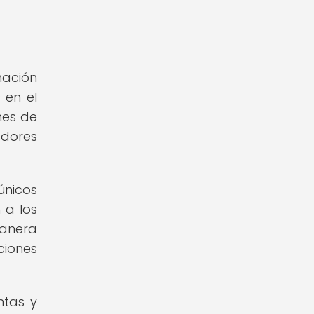
mación
 en el
nes de
adores
únicos
 a los
manera
ciones
ntas y