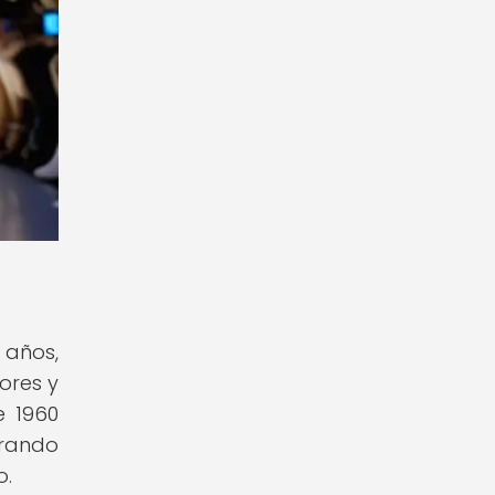
 años,
ores y
e 1960
grando
o.