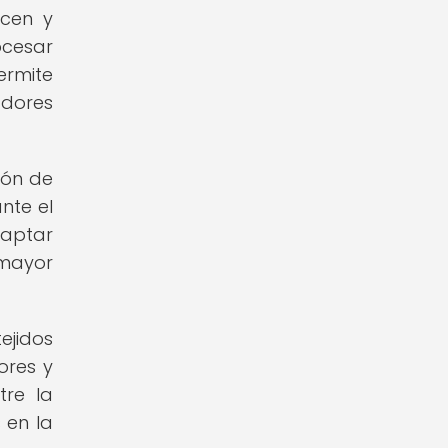
ucen y
ocesar
ermite
adores
ión de
nte el
daptar
 mayor
ejidos
ores y
tre la
 en la