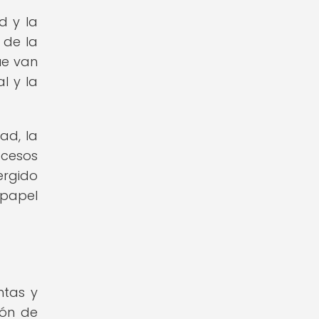
d y la
 de la
ue van
l y la
ad, la
ocesos
ergido
 papel
ntas y
ión de