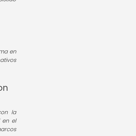
rma en
ativos
on
con la
 en el
marcos