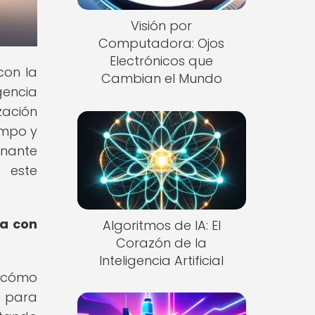
Visión por
Computadora: Ojos
Electrónicos que
con la
Cambian el Mundo
gencia
zación
ampo y
inante
 este
ra con
Algoritmos de IA: El
Corazón de la
Inteligencia Artificial
s cómo
e para