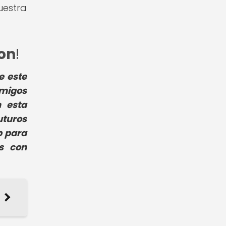
uestra
on
!
e este
amigos
n esta
uturos
b para
es con