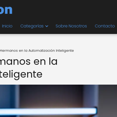
Inicio
Categorías
Sobre Nosotros
Contacto
: Hermanos en la Automatización Inteligente
rmanos en la
teligente