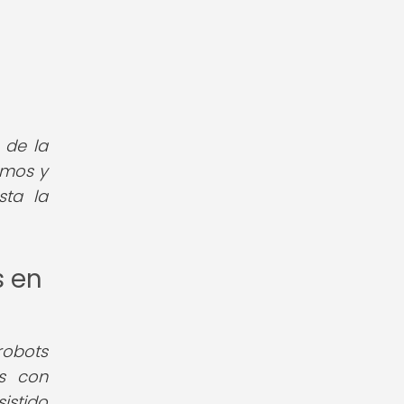
 de la
omos y
sta la
s en
robots
es con
istido