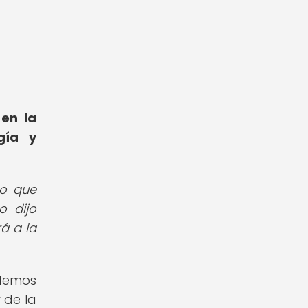
 en la
gía y
no que
o dijo
á a la
odemos
 de la