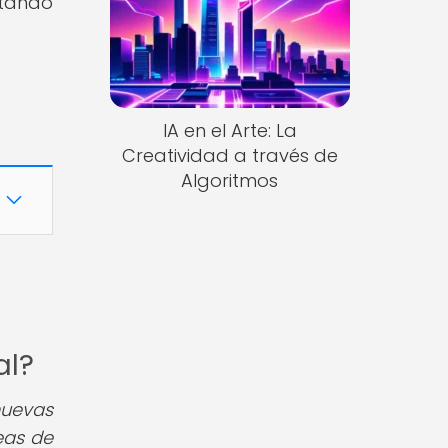
ctando
IA en el Arte: La
Creatividad a través de
Algoritmos
al?
nuevas
eas de