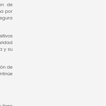
ón de
ma por
segura
itivos
uridad
a y su
ión de
ntinúe
 lleno