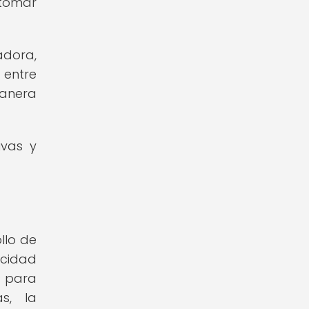
tomar
adora,
 entre
manera
ivas y
llo de
acidad
s para
s, la