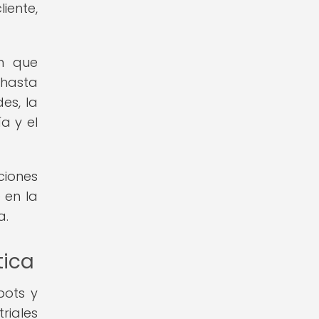
iente,
en que
 hasta
es, la
a y el
aciones
 en la
a.
tica
bots y
riales