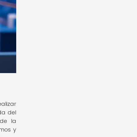
alizar
da del
 de la
tmos y