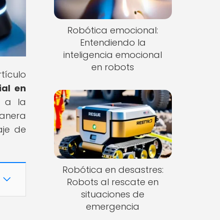
Robótica emocional:
Entendiendo la
inteligencia emocional
en robots
tículo
ial en
a a la
manera
aje de
Robótica en desastres:
Robots al rescate en
situaciones de
emergencia