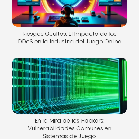
Riesgos Ocultos: El Impacto de los
DDoS en la Industria del Juego Online
En la Mira de los Hackers:
Vulnerabilidades Comunes en
Sistemas de Juego