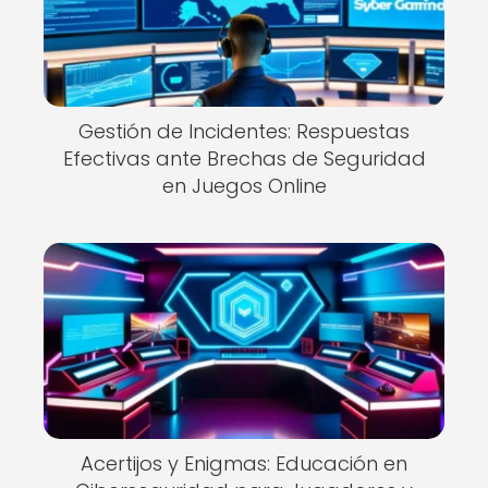
Gestión de Incidentes: Respuestas
Efectivas ante Brechas de Seguridad
en Juegos Online
Acertijos y Enigmas: Educación en