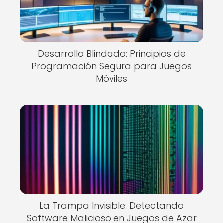
Desarrollo Blindado: Principios de
Programación Segura para Juegos
Móviles
La Trampa Invisible: Detectando
Software Malicioso en Juegos de Azar