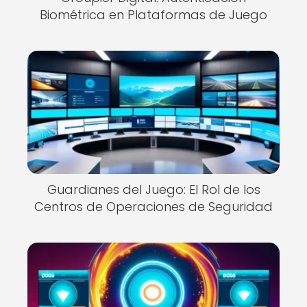
Biométrica en Plataformas de Juego
Guardianes del Juego: El Rol de los
Centros de Operaciones de Seguridad