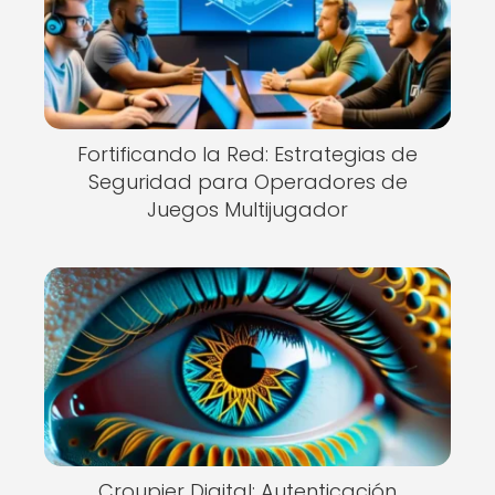
Fortificando la Red: Estrategias de
Seguridad para Operadores de
Juegos Multijugador
Croupier Digital: Autenticación