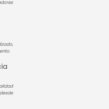
adores
izado,
ento.
cia
alidad
 desde