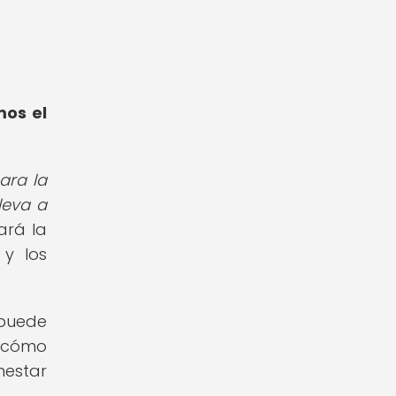
mos el
ara la
leva a
ará la
y los
 puede
r cómo
nestar