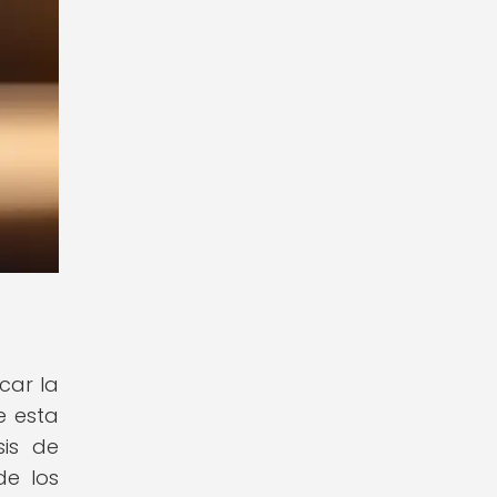
car la
e esta
sis de
de los