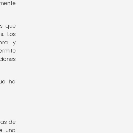
amente
as que
s. Los
dora y
ermite
ciones
que ha
ias de
de una