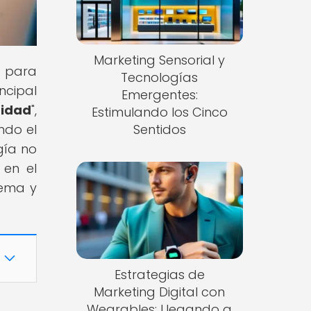
Marketing Sensorial y
n para
Tecnologías
ncipal
Emergentes:
ridad
",
Estimulando los Cinco
ndo el
Sentidos
gía no
 en el
tema y
Estrategias de
Marketing Digital con
Wearables: Llegando a