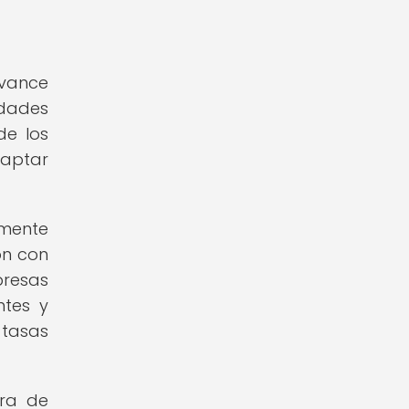
avance
idades
de los
daptar
amente
ón con
presas
ntes y
 tasas
ora de