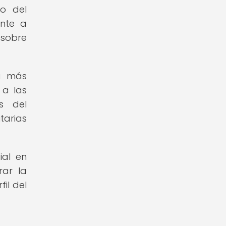
o del
ente a
 sobre
ra más
 a las
s del
tarias
ial en
rar la
il del